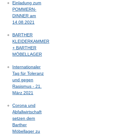
Einladung zum
POMMERN-
DINNER am
14.08.2021
BARTHER
KLEIDERKAMMER
+ BARTHER
MÖBELLAGER
Internationaler
Tag für Toleranz
und gegen
Rasismus - 21.
März 2021
Corona und
Abfallwirtschaft
setzen dem
Barther
Möbellager zu