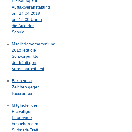
Einladung zur
Auftaktveranstaltung
am 24.04.2018
um 18.00 Uhr in
die Aula der
Schule
Mitgliederversammlung
2018 legt die
Schwerpunkte
der künftigen
Vereinsarbeit fest
Barth setzt
Zeichen gegen
Rassismus
Mitglieder der
Freiwilligen
Feuerwehr
besuchen den
Südstadt-Treff