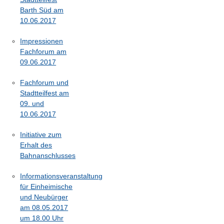
Barth Süd am
10.06.2017
Impressionen
Fachforum am
09.06.2017
Fachforum und
Stadtteilfest am
09. und
10.06.2017
Initiative zum
Erhalt des
Bahnanschlusses
Informationsveranstaltung
für Einheimische
und Neubürger
am 08.05.2017
um 18.00 Uhr