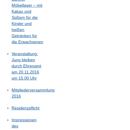
Möbellager – mit
Kakao und
Süßem für die
Kinder und
heißen
Getränken für
die Erwachsenen
Veranstaltung:
Jung bleiben
durch Ehrenamt
am 20.11.2016
um 15.00 Uhr
Mitgliederversammlung
2016
Residenzpflicht
Impressionen
des