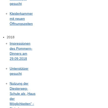
gesucht
Kleiderkammer
mit neuen
Öffnungszeiten
2018
Impressionen
des Pommern-
Dinners am
29.09.2018
Unterstützer
gesucht
Nutzung der
Diesterweg-
Schule als „Haus
der
Möglichkeiten“ -