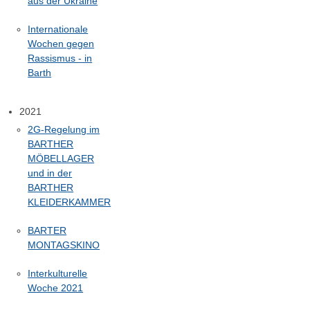
aus der Ukraine
Internationale
Wochen gegen
Rassismus - in
Barth
2021
2G-Regelung im
BARTHER
MÖBELLAGER
und in der
BARTHER
KLEIDERKAMMER
BARTER
MONTAGSKINO
Interkulturelle
Woche 2021