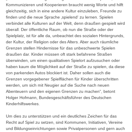
Kommunizieren und Kooperieren braucht wenig Worte und hilft
gleichzeitig, sich in eine andere Kultur einzuleben, Freunde zu
finden und die neue Sprache ‚spielend‘ zu lernen. Spielen
verbindet alle Kulturen auf der Welt, denn draußen gespielt wird
überall. Der öffentliche Raum, ob nun die Straße oder der
Spielplatz, ist für alle da, unbeachtet des sozialen Hintergrunds,
der Kultur, der Religion oder des Alters. Aber auch räumliche
Grenzen stellen Hindernisse für das unbeschwerte Spielen
draußen dar. Kinder müssen oft stark befahrene Straßen
überwinden, um einen qualitativen Spielort aufzusuchen oder
haben kaum die Möglichkeit auf der Straße zu spielen, da diese
von parkenden Autos blockiert ist. Daher sollen auch die
Grenzen vorgegebener Spielflächen für Kinder überschritten
werden, um sich mit Neugier auf die Suche nach neuen
Abenteuern und den eigenen Grenzen zu machen“, betont
Holger Hofmann, Bundesgeschäftsführer des Deutschen
Kinderhilfswerkes.
Um dies zu unterstützen und ein deutliches Zeichen für das
Recht auf Spiel zu setzen, sind Kommunen, Initiativen, Vereine
und Bildungseinrichtungen sowie Privatpersonen und gern auch