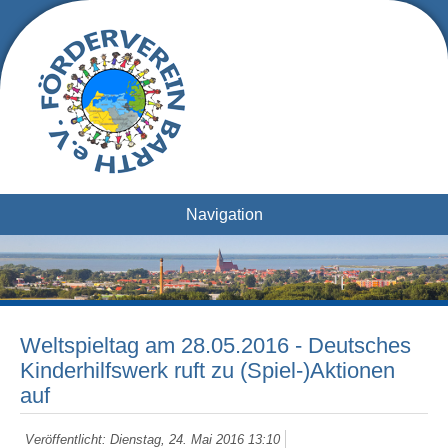
Navigation
Weltspieltag am 28.05.2016 - Deutsches
Kinderhilfswerk ruft zu (Spiel-)Aktionen
auf
Veröffentlicht: Dienstag, 24. Mai 2016 13:10