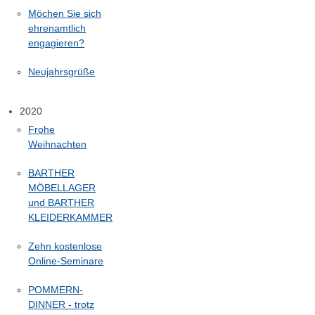
Möchen Sie sich
ehrenamtlich
engagieren?
Neujahrsgrüße
2020
Frohe
Weihnachten
BARTHER
MÖBELLAGER
und BARTHER
KLEIDERKAMMER
Zehn kostenlose
Online-Seminare
POMMERN-
DINNER - trotz