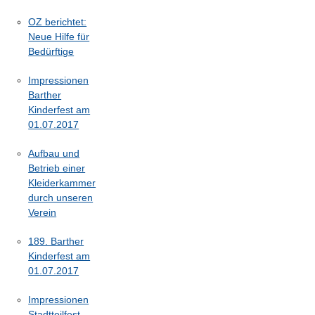
OZ berichtet:
Neue Hilfe für
Bedürftige
Impressionen
Barther
Kinderfest am
01.07.2017
Aufbau und
Betrieb einer
Kleiderkammer
durch unseren
Verein
189. Barther
Kinderfest am
01.07.2017
Impressionen
Stadtteilfest