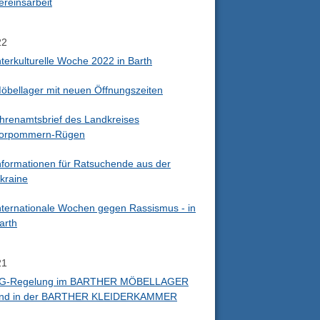
ereinsarbeit
22
nterkulturelle Woche 2022 in Barth
öbellager mit neuen Öffnungszeiten
hrenamtsbrief des Landkreises
orpommern-Rügen
nformationen für Ratsuchende aus der
kraine
nternationale Wochen gegen Rassismus - in
arth
21
G-Regelung im BARTHER MÖBELLAGER
nd in der BARTHER KLEIDERKAMMER