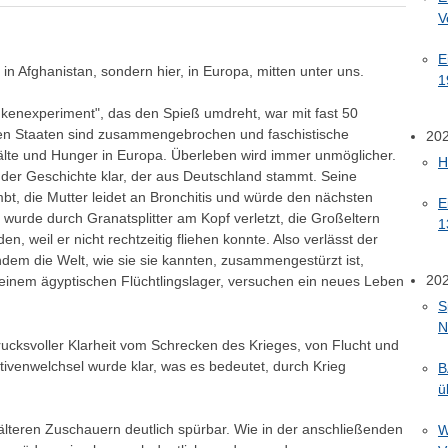
V
E
 in Afghanistan, sondern hier, in Europa, mitten unter uns.
1
kenexperiment", das den Spieß umdreht, war mit fast 50
en Staaten sind zusammengebrochen und faschistische
20
Kälte und Hunger in Europa. Überleben wird immer unmöglicher.
H
 der Geschichte klar, der aus Deutschland stammt. Seine
mbt, die Mutter leidet an Bronchitis und würde den nächsten
E
 wurde durch Granatsplitter am Kopf verletzt, die Großeltern
1
n, weil er nicht rechtzeitig fliehen konnte. Also verlässt der
dem die Welt, wie sie sie kannten, zusammengestürzt ist,
20
in einem ägyptischen Flüchtlingslager, versuchen ein neues Leben
S
N
drucksvoller Klarheit vom Schrecken des Krieges, von Flucht und
tivenwelchsel wurde klar, was es bedeutet, durch Krieg
B
ü
älteren Zuschauern deutlich spürbar. Wie in der anschließenden
W