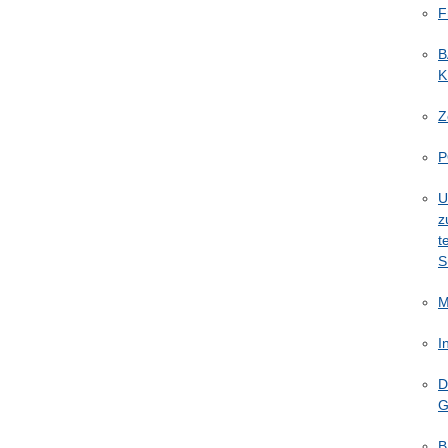
F
B
K
Z
P
U
z
t
S
M
I
D
G
B