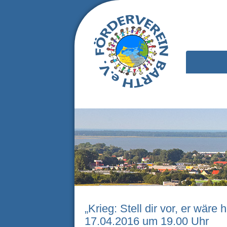
„Krieg: Stell dir vor, er wäre
17.04.2016 um 19.00 Uhr