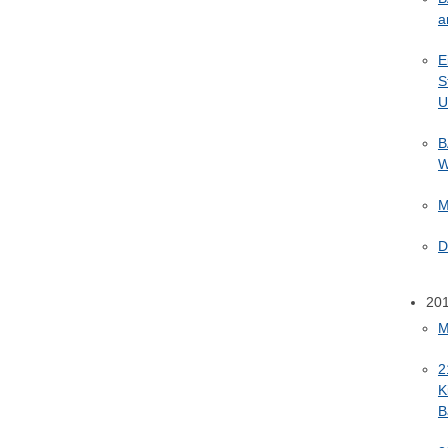
a
E
S
U
B
W
M
D
20
M
2
K
B