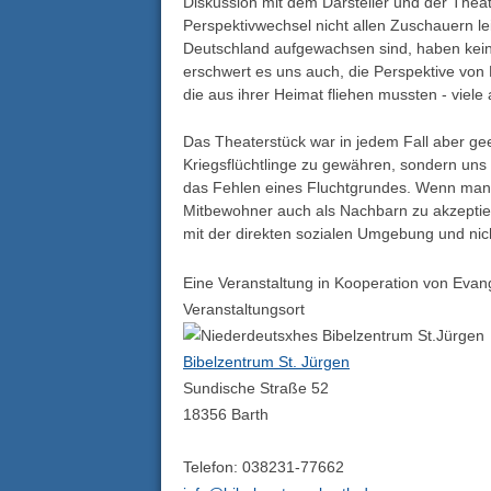
Diskussion mit dem Darsteller und der Thea
Perspektivwechsel nicht allen Zuschauern leic
Deutschland aufgewachsen sind, haben keinen 
erschwert es uns auch, die Perspektive von
die aus ihrer Heimat fliehen mussten - viel
Das Theaterstück war in jedem Fall aber geei
Kriegsflüchtlinge zu gewähren, sondern uns
das Fehlen eines Fluchtgrundes. Wenn man di
Mitbewohner auch als Nachbarn zu akzeptiere
mit der direkten sozialen Umgebung und nic
Eine Veranstaltung in Kooperation von Eva
Veranstaltungsort
Bibelzentrum St. Jürgen
Sundische Straße 52
18356 Barth
Telefon: 038231-77662