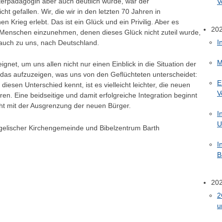
terpädagogin aber auch deutlich wurde, war der
V
ht gefallen. Wir, die wir in den letzten 70 Jahren in
Krieg erlebt. Das ist ein Glück und ein Privilig. Aber es
20
 Menschen einzunehmen, denen dieses Glück nicht zuteil wurde,
I
e auch zu uns, nach Deutschland.
M
gnet, um uns allen nicht nur einen Einblick in die Situation der
 das aufzuzeigen, was uns von den Geflüchteten unterscheidet:
E
esen Unterschied kennt, ist es vielleicht leichter, die neuen
V
n. Eine beidseitige und damit erfolgreiche Integration beginnt
ht mit der Ausgrenzung der neuen Bürger.
I
U
ngelischer Kirchengemeinde und Bibelzentrum Barth
I
B
20
2
u