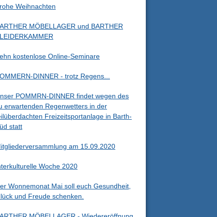
rohe Weihnachten
ARTHER MÖBELLAGER und BARTHER
LEIDERKAMMER
ehn kostenlose Online-Seminare
OMMERN-DINNER - trotz Regens...
nser POMMRN-DINNER findet wegen des
u erwartenden Regenwetters in der
eilüberdachten Freizeitsportanlage in Barth-
üd statt
itgliederversammlung am 15.09.2020
nterkulturelle Woche 2020
er Wonnemonat Mai soll euch Gesundheit,
lück und Freude schenken.
ARTHER MÖBELLAGER - Wiedereröffnung