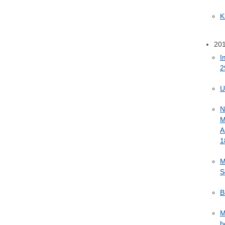
K
20
I
2
U
N
M
A
1
M
S
B
M
b