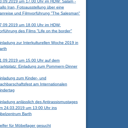
3.09.2019 um 17.00 Uhr im HDW: Salam -
allo Iran, Fotoausstellung über eine
ranreise und Filmvorführung "The Salesman"
7.09.2019 um 18.00 Uhr im HDW:
orführung des Films "Life on the border"
inladung zur Interkulturellen Woche 2019 in
arth
1.09.2019 um 15.00 Uhr auf dem
arktplatz: Einladung zum Pommern-Dinner
inladung zum Kinder- und
achbarschaftsfest am Internationalen
indertag
inladung anlässlich des Antirassismustages
m 24.03.2019 um 13:00 Uhr ins
ibelzentrum Barth
elfer für Möbellager gesucht