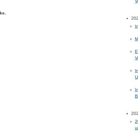
V
ke.
20
I
M
E
V
I
U
I
B
20
2
u