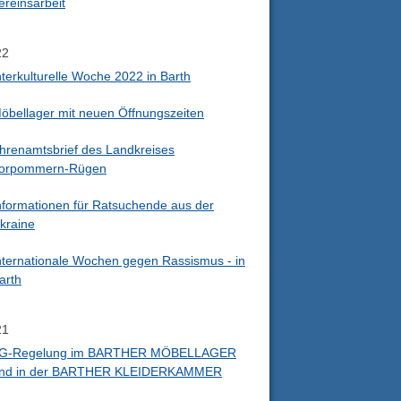
ereinsarbeit
22
nterkulturelle Woche 2022 in Barth
öbellager mit neuen Öffnungszeiten
hrenamtsbrief des Landkreises
orpommern-Rügen
nformationen für Ratsuchende aus der
kraine
nternationale Wochen gegen Rassismus - in
arth
21
G-Regelung im BARTHER MÖBELLAGER
nd in der BARTHER KLEIDERKAMMER