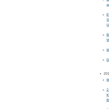
a
E
S
U
B
W
M
D
20
M
2
K
B