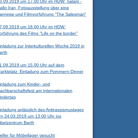
3.09.2019 um 17.00 Uhr im HDW: Salam -
allo Iran, Fotoausstellung über eine
ranreise und Filmvorführung "The Salesman"
7.09.2019 um 18.00 Uhr im HDW:
orführung des Films "Life on the border"
inladung zur Interkulturellen Woche 2019 in
arth
1.09.2019 um 15.00 Uhr auf dem
arktplatz: Einladung zum Pommern-Dinner
inladung zum Kinder- und
achbarschaftsfest am Internationalen
indertag
inladung anlässlich des Antirassismustages
m 24.03.2019 um 13:00 Uhr ins
ibelzentrum Barth
elfer für Möbellager gesucht