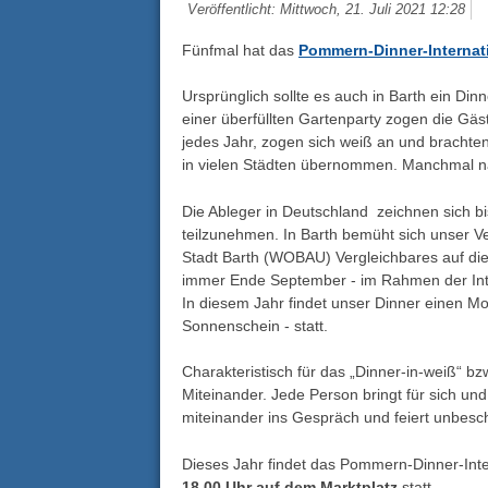
Veröffentlicht: Mittwoch, 21. Juli 2021 12:28
Fünfmal hat das
Pommern-Dinner-Internat
Ursprünglich sollte es auch in Barth ein Din
einer überfüllten Gartenparty zogen die Gäs
jedes Jahr, zogen sich weiß an und brachten
in vielen Städten übernommen. Manchmal 
Die Ableger in Deutschland zeichnen sich bi
teilzunehmen. In Barth bemüht sich unser 
Stadt Barth (WOBAU) Vergleichbares auf die 
immer Ende September - im Rahmen der Inte
In diesem Jahr findet unser Dinner einen Mo
Sonnenschein - statt.
Charakteristisch für das „Dinner-in-weiß“ bz
Miteinander. Jede Person bringt für sich u
miteinander ins Gespräch und feiert unbesc
Dieses Jahr findet das Pommern-Dinner-Int
18.00 Uhr auf dem Marktplatz
statt.