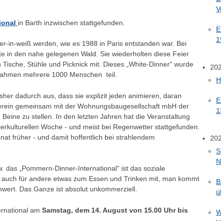
V
ional
in Barth inzwischen stattgefunden.
E
1
ner-in-weiß werden, wie es 1988 in Paris entstanden war. Bei
te in den nahe gelegenen Wald. Sie wiederholten diese Feier
 Tische, Stühle und Picknick mit. Dieses „White-Dinner“ wurde
20
nahmen mehrere 1000 Menschen teil.
H
sher dadurch aus, dass sie explizit jeden animieren, daran
E
Verein gemeinsam mit der Wohnungsbaugesellschaft mbH der
1
Beine zu stellen. In den letzten Jahren hat die Veranstaltung
rkulturellen Woche - und meist bei Regenwetter stattgefunden.
nat früher - und damit hoffentlich bei strahlendem
20
S
N
w. das „Pommern-Dinner-International“ ist das soziale
nd auch für andere etwas zum Essen und Trinken mit, man kommt
B
hwert. Das Ganze ist absolut unkommerziell.
ü
ernational am
Samstag, dem 14. August von 15.00 Uhr bis
W