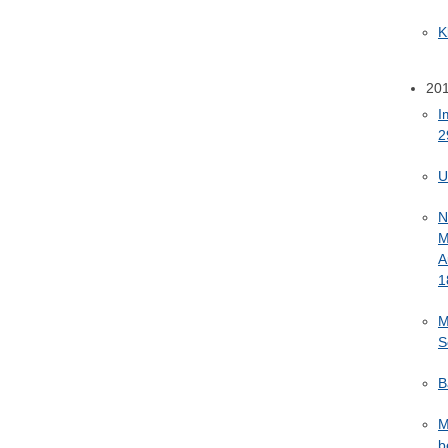
K
20
I
2
U
N
M
A
1
M
S
B
M
b