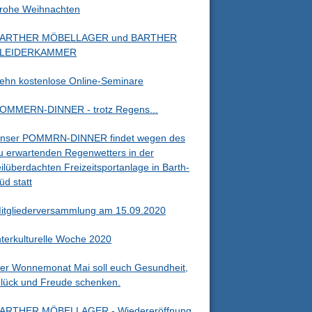
rohe Weihnachten
ARTHER MÖBELLAGER und BARTHER
LEIDERKAMMER
ehn kostenlose Online-Seminare
OMMERN-DINNER - trotz Regens...
nser POMMRN-DINNER findet wegen des
u erwartenden Regenwetters in der
eilüberdachten Freizeitsportanlage in Barth-
üd statt
itgliederversammlung am 15.09.2020
nterkulturelle Woche 2020
er Wonnemonat Mai soll euch Gesundheit,
lück und Freude schenken.
ARTHER MÖBELLAGER - Wiedereröffnung