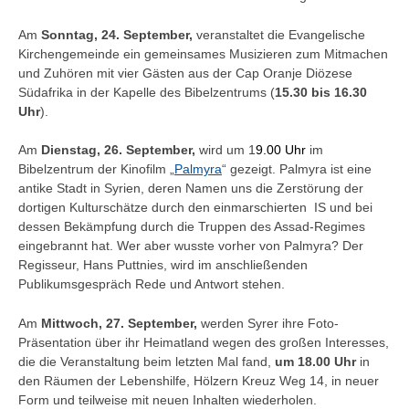
Am
Sonntag, 24. September,
veranstaltet die Evangelische
Kirchengemeinde ein gemeinsames Musizieren zum Mitmachen
und Zuhören mit vier Gästen aus der Cap Oranje Diözese
Südafrika in der Kapelle des Bibelzentrums (
15.30 bis 16.30
Uhr
).
Am
Dienstag, 26. September,
wird um 1
9.00 Uhr
im
Bibelzentrum der Kinofilm „
Palmyra
“ gezeigt. Palmyra ist eine
antike Stadt in Syrien, deren Namen uns die Zerstörung der
dortigen Kulturschätze durch den einmarschierten IS und bei
dessen Bekämpfung durch die Truppen des Assad-Regimes
eingebrannt hat. Wer aber wusste vorher von Palmyra? Der
Regisseur, Hans Puttnies, wird im anschließenden
Publikumsgespräch Rede und Antwort stehen.
Am
Mittwoch, 27. September,
werden Syrer ihre Foto-
Präsentation über ihr Heimatland wegen des großen Interesses,
die die Veranstaltung beim letzten Mal fand,
um 18.00 Uhr
in
den Räumen der Lebenshilfe, Hölzern Kreuz Weg 14, in neuer
Form und teilweise mit neuen Inhalten wiederholen.