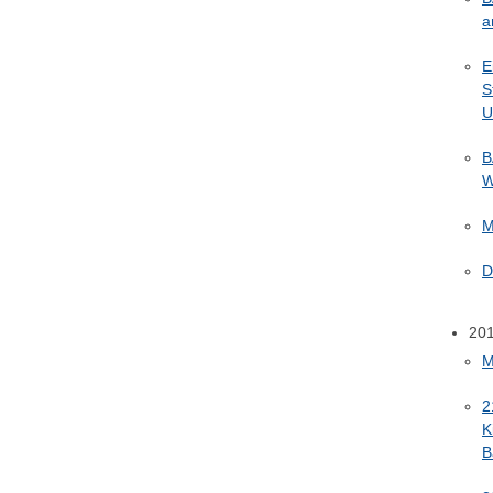
a
E
S
U
B
W
M
D
20
M
2
K
B