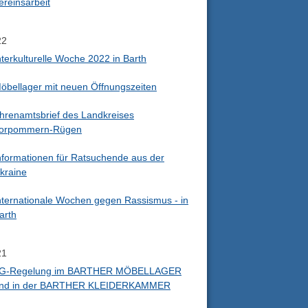
ereinsarbeit
22
nterkulturelle Woche 2022 in Barth
öbellager mit neuen Öffnungszeiten
hrenamtsbrief des Landkreises
orpommern-Rügen
nformationen für Ratsuchende aus der
kraine
nternationale Wochen gegen Rassismus - in
arth
21
G-Regelung im BARTHER MÖBELLAGER
nd in der BARTHER KLEIDERKAMMER