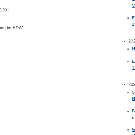
V
8:30
E
1
tung im HDW.
20
H
E
1
20
S
N
B
ü
W