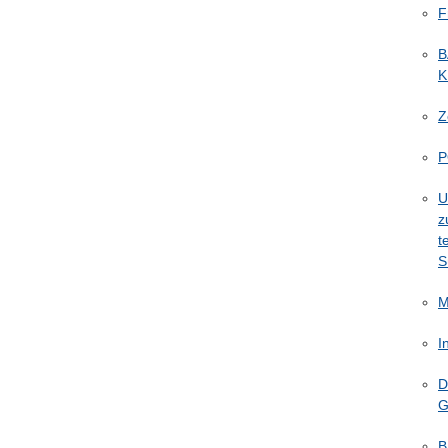
F
B
K
Z
P
U
z
t
S
M
I
D
G
B