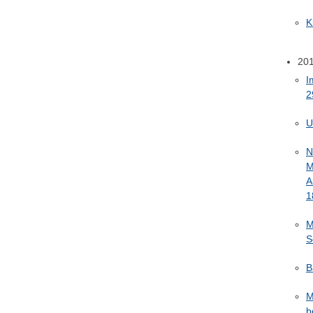
K
20
I
2
U
N
M
A
1
M
S
B
M
b