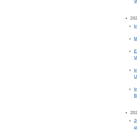
V
20
I
M
E
V
I
U
I
B
20
2
u