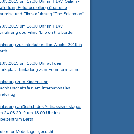
3.09.2019 um 17.00 Uhr im HDW: Salam -
allo Iran, Fotoausstellung über eine
ranreise und Filmvorführung "The Salesman"
7.09.2019 um 18.00 Uhr im HDW:
orführung des Films "Life on the border"
inladung zur Interkulturellen Woche 2019 in
arth
1.09.2019 um 15.00 Uhr auf dem
arktplatz: Einladung zum Pommern-Dinner
inladung zum Kinder- und
achbarschaftsfest am Internationalen
indertag
inladung anlässlich des Antirassismustages
m 24.03.2019 um 13:00 Uhr ins
ibelzentrum Barth
elfer für Möbellager gesucht