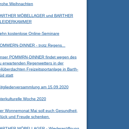
rohe Weihnachten
ARTHER MÖBELLAGER und BARTHER
LEIDERKAMMER
ehn kostenlose Online-Seminare
OMMERN-DINNER - trotz Regens...
nser POMMRN-DINNER findet wegen des
u erwartenden Regenwetters in der
eilüberdachten Freizeitsportanlage in Barth-
üd statt
itgliederversammlung am 15.09.2020
nterkulturelle Woche 2020
er Wonnemonat Mai soll euch Gesundheit,
lück und Freude schenken.
ARTHER MÖBELLAGER - Wiedereröffnung